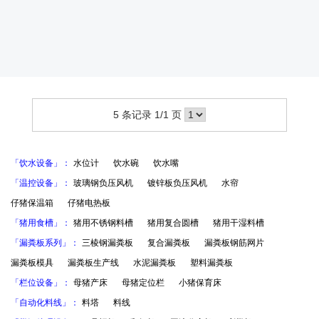
分类：猪用复合圆槽
复合圆槽材质，防腐蚀，有良好的，在猪舍强酸碱的环境下，
使用寿命大大增加.复合仔猪补料槽产品优势：复合材料，抗老化，
比塑料材质和水泥槽更加，使用寿命10年。
5 条记录 1/1 页
「饮水设备」：
水位计
饮水碗
饮水嘴
「温控设备」：
玻璃钢负压风机
镀锌板负压风机
水帘
仔猪保温箱
仔猪电热板
「猪用食槽」：
猪用不锈钢料槽
猪用复合圆槽
猪用干湿料槽
「漏粪板系列」：
三棱钢漏粪板
复合漏粪板
漏粪板钢筋网片
漏粪板模具
漏粪板生产线
水泥漏粪板
塑料漏粪板
「栏位设备」：
母猪产床
母猪定位栏
小猪保育床
「自动化料线」：
料塔
料线