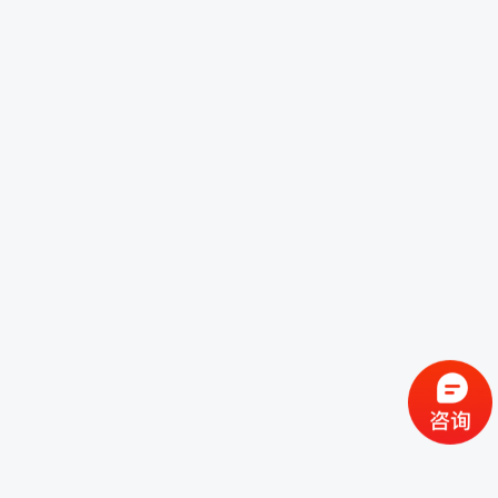
分类：猪用复合圆槽
复合圆槽材质，防腐蚀，有良好的，在猪舍强酸碱的环境下，使用
寿命大大增加.复合仔猪补料槽产品优势：复合材料，抗老化，比塑
料材质和水泥槽更加，使用寿命10年。
猪用复合圆槽