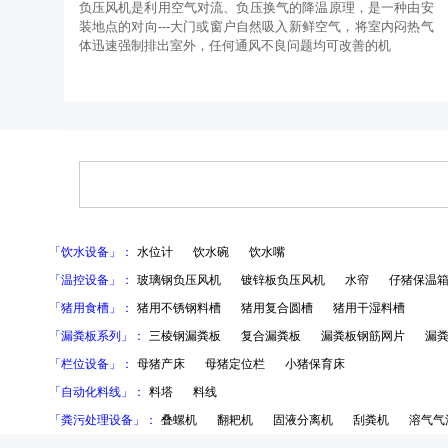
负压风机是利用空气对流、负压换气的降温原理，是一种由安
装地点的对向---大门或窗户自然吸入新鲜空气，将室内闷热气
体迅速强制排出室外，任何通风不良问题均可改善的机
「饮水设备」：
水位计
饮水碗
饮水嘴
「温控设备」：
玻璃钢负压风机
镀锌板负压风机
水帘
仔猪保温
「猪用食槽」：
猪用不锈钢料槽
猪用复合圆槽
猪用干湿料槽
「漏粪板系列」：
三棱钢漏粪板
复合漏粪板
漏粪板钢筋网片
漏
「栏位设备」：
母猪产床
母猪定位栏
小猪保育床
「自动化料线」：
料塔
料线
「粪污处理设备」：
叠螺机
翻耙机
固液分离机
刮粪机
溶气气