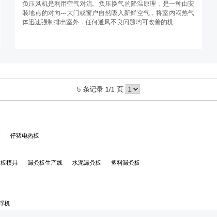
负压风机是利用空气对流、负压换气的降温原理，是一种由安
装地点的对向---大门或窗户自然吸入新鲜空气，将室内闷热气
体迅速强制排出室外，任何通风不良问题均可改善的机
5 条记录 1/1 页
箱
仔猪电热板
粪板模具
漏粪板生产线
水泥漏粪板
塑料漏粪板
浮机