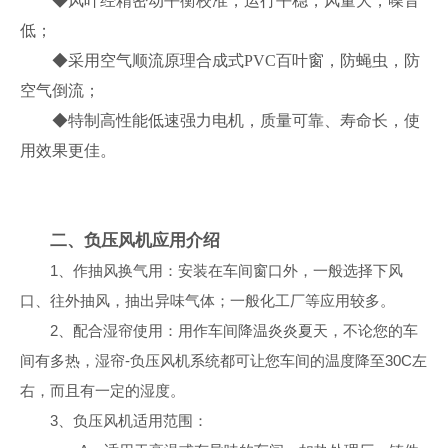
◆风叶经精密动平衡校准，运行平稳，风量大，噪音
低；
◆采用空气顺流原理合成式
PVC
百叶窗，防蝇虫，防
空气倒流；
◆特制高性能低速强力电机，质量可靠、寿命长，使
用效果更佳。
二、负压风机应用介绍
1、作抽风换气用：安装在车间窗口外，一般选择下风
口、往外抽风，抽出异味气体；一般化工厂等应用较多。
2、配合湿帘使用：用作车间降温炎炎夏天，不论您的车
间有多热，湿帘-负压风机系统都可让您车间的温度降至30C左
右，而且有一定的湿度。
3、负压风机适用范围：