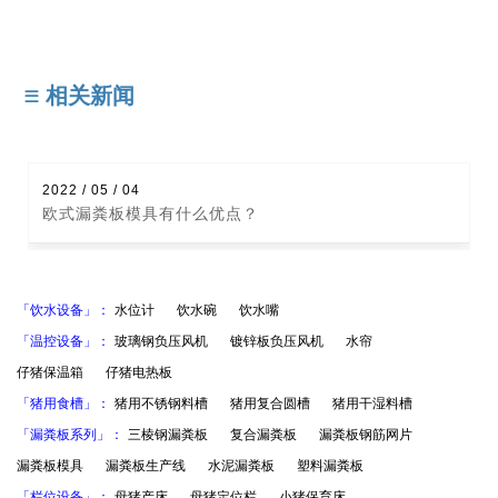
相关新闻
2021 / 09 / 27
复合漏粪板产品介绍
「饮水设备」：
水位计
饮水碗
饮水嘴
「温控设备」：
玻璃钢负压风机
镀锌板负压风机
水帘
仔猪保温箱
仔猪电热板
「猪用食槽」：
猪用不锈钢料槽
猪用复合圆槽
猪用干湿料槽
「漏粪板系列」：
三棱钢漏粪板
复合漏粪板
漏粪板钢筋网片
漏粪板模具
漏粪板生产线
水泥漏粪板
塑料漏粪板
「栏位设备」：
母猪产床
母猪定位栏
小猪保育床