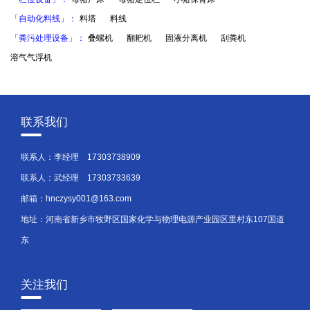
「自动化料线」：
料塔
料线
「粪污处理设备」：
叠螺机
翻耙机
固液分离机
刮粪机
溶气气浮机
联系我们
联系人：李经理
17303738909
联系人：武经理
17303733639
邮箱：hnczysy001@163.com
地址：河南省新乡市牧野区国家化学与物理电源产业园区里村东107国道
东
关注我们