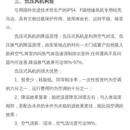
三、负压风机构造
引用国外先进技术所生产的IP54、F级绝缘风机专用铝壳
马达。具有欠相过载保护作用、使用寿命长、运转平稳、噪音
小。
负压式风机的降温原理：负压式风机是利用空气对流、负
压换气的降温原理，由安装地点的对向---大门或窗户自然吸入
新鲜空气,将室内闷热气体迅速强制排出室外,任何通风不良问
题均可改善,降温换气效果可达90%-97%。
负压式风机的强大优势：
1、投资少，耗能低。同等制冷率，一次性投资约为空调
的六分之一，运行费用约为空调的十分之一；
2、降温效果显著，能把温度降至28度左右，与人体温度
相符，若配合水井的水作为水箱的源效果更佳，能比拟空调的
效果；
3、空气清新、湿润，空气清洁度可达99%。