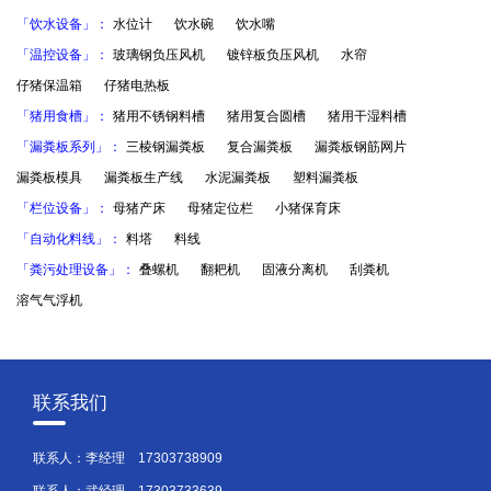
「饮水设备」：
水位计
饮水碗
饮水嘴
「温控设备」：
玻璃钢负压风机
镀锌板负压风机
水帘
仔猪保温箱
仔猪电热板
「猪用食槽」：
猪用不锈钢料槽
猪用复合圆槽
猪用干湿料槽
「漏粪板系列」：
三棱钢漏粪板
复合漏粪板
漏粪板钢筋网片
漏粪板模具
漏粪板生产线
水泥漏粪板
塑料漏粪板
「栏位设备」：
母猪产床
母猪定位栏
小猪保育床
「自动化料线」：
料塔
料线
「粪污处理设备」：
叠螺机
翻耙机
固液分离机
刮粪机
溶气气浮机
联系我们
联系人：李经理
17303738909