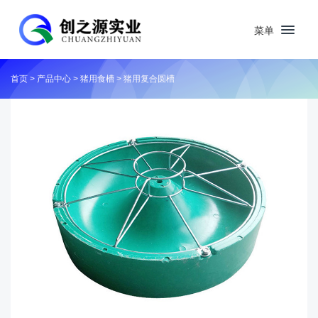
菜单
首页
>
产品中心
>
猪用食槽
>
猪用复合圆槽